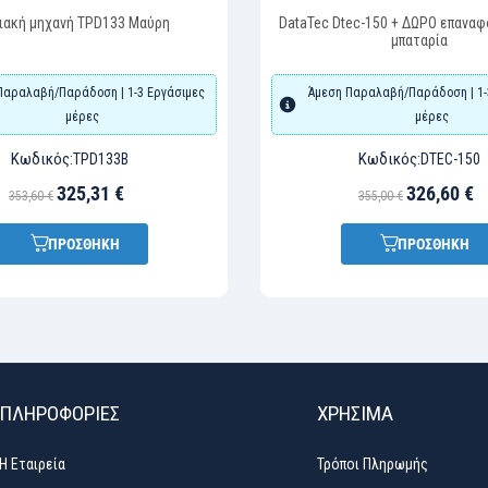
ιακή μηχανή TPD133 Μαύρη
DataTec Dtec-150 + ΔΩΡΟ επαναφορτιζόμενη
μπαταρία
Παραλαβή/Παράδοση | 1-3 Εργάσιμες
Άμεση Παραλαβή/Παράδοση | 1-
μέρες
μέρες
Κωδικός:
Κωδικός:
TPD133Β
DTEC-150
325,31 €
326,60 €
353,60 €
355,00 €
ΠΡΟΣΘΗΚΗ
ΠΡΟΣΘΗΚΗ
ΠΛΗΡΟΦΟΡΙΕΣ
ΧΡΉΣΙΜΑ
Η Εταιρεία
Τρόποι Πληρωμής