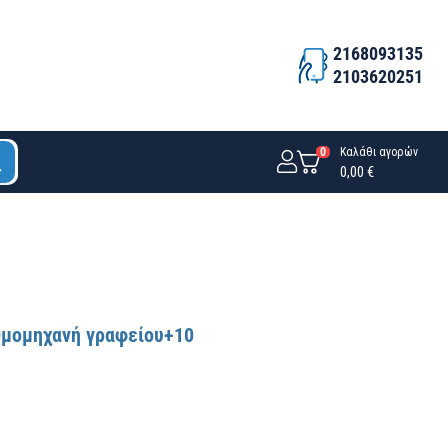
2168093135
2103620251
0
Καλάθι αγορών
0,00 €
θμομηχανή γραφείου+10