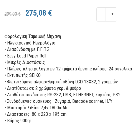
275,08 €
299,00 €
Φορολογική Ταμειακή Μηχανή
• Ηλεκτρονικό Ηµερολόγιο
• Διασύνδεση µε Γ.Γ.Π.Σ
• Easy Load Paper Roll
• Μικρές Διαστάσεις
• Πλήρες πληκτρολόγιο µε 12 τµήµατα άµεσης κλήσης, 24 συνολικά
• Εκτυπωτής SEIKO
• Φωτειζόµενη αλφαριθµητική οθόνη LCD 13X32, 2 γραµµών
• Διατίθεται σε 2 χρώµατα γκρι & µαύρο
• Διαθέτει συνδέσεις RS-232, USB, ETHERNET, Συρτάρι, PS2
• Συνδεόµενες συσκευές : Ζυγαριά, Barcode scanner, H/Y
• Μπαταρία λιθίου 7,4v 1800mAh
• Διαστάσεις: 80 x 223 x 195 cm
• Βάρος 900gr