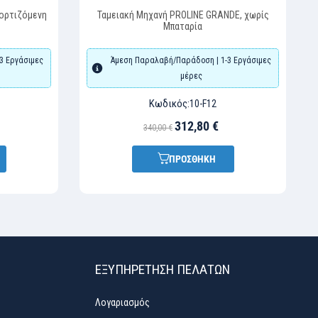
Ταμειακή Μηχανή PROLINE GRANDE, χωρίς
Μπαταρία
3 Εργάσιμες
Άμεση Παραλαβή/Παράδοση | 1-3 Εργάσιμες
μέρες
Κωδικός:
10-F12
312,80 €
340,00 €
ΠΡΟΣΘΗΚΗ
ΕΞΥΠΗΡΈΤΗΣΗ ΠΕΛΑΤΏΝ
Λογαριασμός