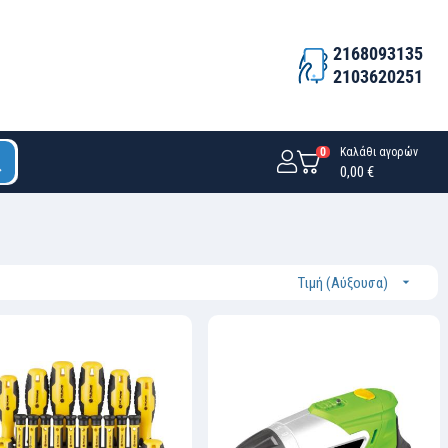
2168093135
2103620251
0
Καλάθι αγορών
0,00 €
Τιμή (Αύξουσα)
