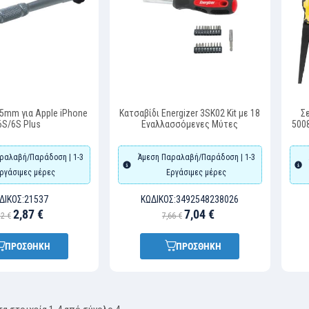
.5mm για Apple iPhone
Κατσαβίδι Energizer 3SK02 Kit με 18
Σ
6S/6S Plus
Εναλλασσόμενες Μύτες
500
ραλαβή/Παράδοση | 1-3
Άμεση Παραλαβή/Παράδοση | 1-3
ργάσιμες μέρες
Εργάσιμες μέρες
ΔΙΚΌΣ:
21537
ΚΩΔΙΚΌΣ:
3492548238026
2,87 €
7,04 €
12 €
7,66 €
ΠΡΟΣΘΗΚΗ
ΠΡΟΣΘΗΚΗ