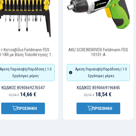
ετ Κατσαβίδια Fieldmann FDS
AKU SCREWDRIVER Fieldmann FDS
8-18R με Βάση Τοποθέτησης 18
10101-A
Τεμ.
Άμεση Παραλαβή/Παράδοση | 1-3
Άμεση Παραλαβή/Παράδοση | 1-3
Εργάσιμες μέρες
Εργάσιμες μέρες
ΚΩΔΙΚΌΣ:
8590669276547
ΚΩΔΙΚΌΣ:
8590669196845
14,66 €
18,54 €
15,94 €
20,15 €
ΠΡΟΣΘΗΚΗ
ΠΡΟΣΘΗΚΗ