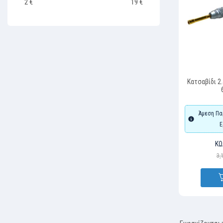
2
€
19
€
Κατσαβίδι 2
Άμεση Πα
Ε
ΚΩ
3,