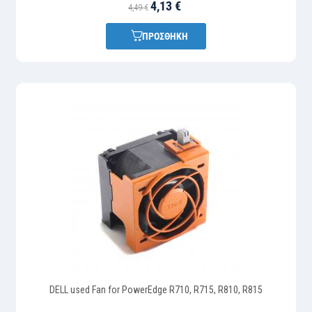
4,13 €
4,49 €
ΠΡΟΣΘΗΚΗ
DELL used Fan for PowerEdge R710, R715, R810, R815