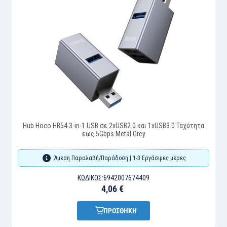
Hub Hoco HB54 3-in-1 USB σε 2xUSB2.0 και 1xUSB3.0 Ταχύτητα
εως 5Gbps Metal Grey
Άμεση Παραλαβή/Παράδοση | 1-3 Εργάσιμες μέρες
ΚΩΔΙΚΌΣ:
6942007674409
4,06 €
ΠΡΟΣΘΗΚΗ