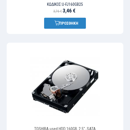
ΚΩΔΙΚΌΣ:
U-FJ160GB25
3,46 €
3,76 €
ΠΡΟΣΘΗΚΗ
TOSHIBA used HDD 160GB, 2.5", SATA