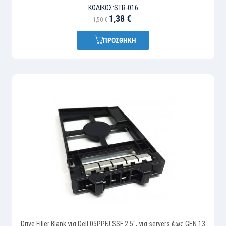
ΚΩΔΙΚΌΣ:
STR-016
1,38 €
1,50 €
ΠΡΟΣΘΗΚΗ
Drive Filler Blank για Dell 05PPFJ SSF 2.5", για servers έως GEN 13