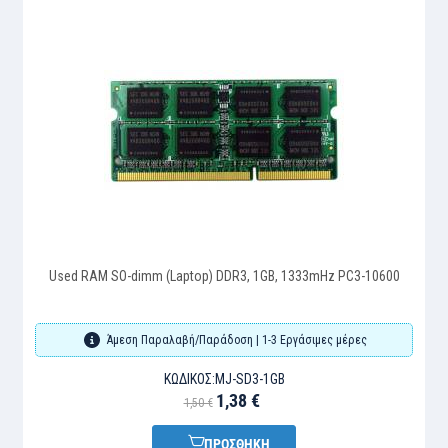
Used RAM SO-dimm (Laptop) DDR3, 1GB, 1333mHz PC3-10600
Άμεση Παραλαβή/Παράδοση | 1-3 Εργάσιμες μέρες
ΚΩΔΙΚΌΣ:
MJ-SD3-1GB
1,38 €
1,50 €
ΠΡΟΣΘΗΚΗ