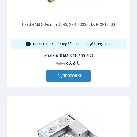
Used RAM SO-dimm DDR3, 2GB, 1333mHz, PC3-10600
Άμεση Παραλαβή/Παράδοση | 1-3 Εργάσιμες μέρες
ΚΩΔΙΚΌΣ:
RAM-SD10600-2GB
3,53 €
3,83 €
ΠΡΟΣΘΗΚΗ