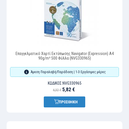
Επαγγελματικό Χαρτί Εκτύπωσης Navigator (Expression) A4
90g/m² 500 Φύλλα (NVG330965)
Άμεση Παραλαβή/Παράδοση | 1-3 Εργάσιμες μέρες
ΚΩΔΙΚΌΣ:
NVG330965
5,82 €
6,32 €
ΠΡΟΣΘΗΚΗ