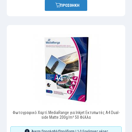
ΠΡΟΣΘΗΚΗ
Φωτογραφικό Χαρτί MediaRange για Inkjet Εκτυπωτές A4 Dual-
side Matte 200g/m² 50 Φύλλα
Άμεση Παραλαβή/Παράδοση | 1-3 Εργάσιμες μέρες