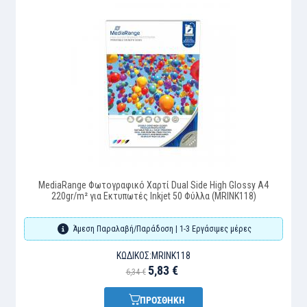
MediaRange Φωτογραφικό Χαρτί Dual Side High Glossy A4
220gr/m² για Εκτυπωτές Inkjet 50 Φύλλα (MRINK118)
Άμεση Παραλαβή/Παράδοση | 1-3 Εργάσιμες μέρες
ΚΩΔΙΚΌΣ:
MRINK118
5,83 €
6,34 €
ΠΡΟΣΘΗΚΗ