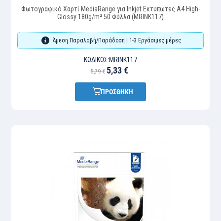
Φωτογραφικό Χαρτί MediaRange για Inkjet Εκτυπωτές Α4 High-
Glossy 180g/m² 50 Φύλλα (MRINK117)
Άμεση Παραλαβή/Παράδοση | 1-3 Εργάσιμες μέρες
ΚΩΔΙΚΌΣ:
MRINK117
5,33 €
5,79 €
ΠΡΟΣΘΗΚΗ