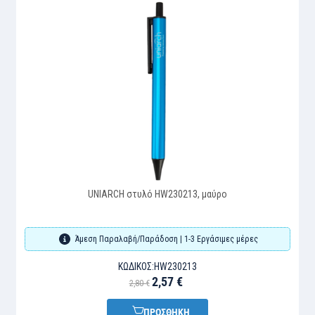
UNIARCH στυλό HW230213, μαύρο
Άμεση Παραλαβή/Παράδοση | 1-3 Εργάσιμες μέρες
ΚΩΔΙΚΌΣ:
HW230213
2,57 €
2,80 €
ΠΡΟΣΘΗΚΗ