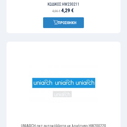
ΚΩΔΙΚΌΣ:
HW230211
4,29 €
4,66 €
ΠΡΟΣΘΗΚΗ
UNIARCH σετ αυτοκόλλητα με λογότυπο HW200220