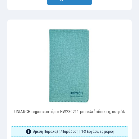
UNIARCH σημειωματάριο HW230211 με σελιδοδείκτη, πετρόλ
Άμεση Παραλαβή/Παράδοση | 1-3 Εργάσιμες μέρες