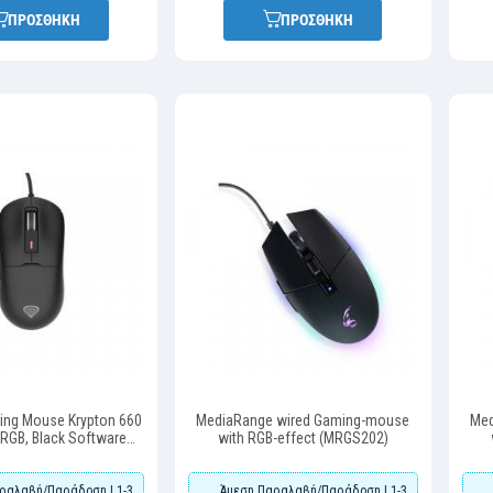
ΠΡΟΣΘΗΚΗ
ΠΡΟΣΘΗΚΗ
ing Mouse Krypton 660
MediaRange wired Gaming-mouse
Med
RGB, Black Software
with RGB-effect (MRGS202)
89) (GNSNMG-2189)
ραλαβή/Παράδοση | 1-3
Άμεση Παραλαβή/Παράδοση | 1-3