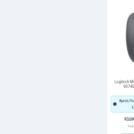
Logitech M
00745
Άμεση Πα
Ε
ΚΩΔΙΚ
11,2