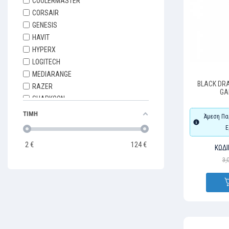
COOLERMASTER
CORSAIR
GENESIS
HAVIT
HYPERX
LOGITECH
MEDIARANGE
BLACK DRA
RAZER
GA
SHARKOON
SVEN
ΤΙΜΗ
Άμεση Πα
TRUST
Ε
2
€
124
€
ΚΩΔΙ
3,