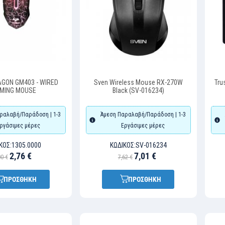
GON GM403 - WIRED
Sven Wireless Mouse RX-270W
Tru
MING MOUSE
Black (SV-016234)
ραλαβή/Παράδοση | 1-3
Άμεση Παραλαβή/Παράδοση | 1-3
ργάσιμες μέρες
Εργάσιμες μέρες
ΚΌΣ:
1305.0000
ΚΩΔΙΚΌΣ:
SV-016234
2,76 €
7,01 €
00 €
7,62 €
ΠΡΟΣΘΗΚΗ
ΠΡΟΣΘΗΚΗ