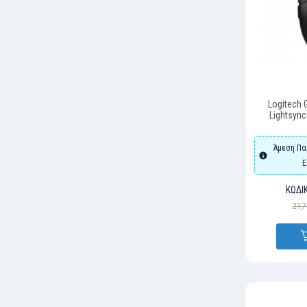
Logitech
Lightsync
(
Άμεση Πα
Ε
ΚΩΔΙ
21,7