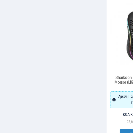
Sharkoon 
Mouse (LI
Άμεση Πα
Ε
ΚΩΔΙΚ
22,6