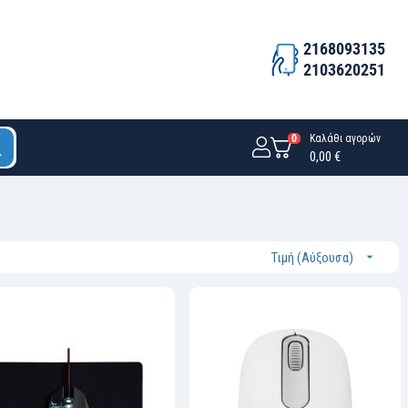
2168093135
2103620251
0
Καλάθι αγορών
0,00 €
Τιμή (Αύξουσα)
