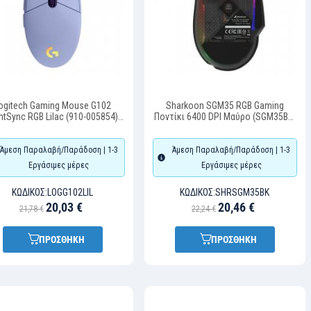
ogitech Gaming Mouse G102
Sharkoon SGM35 RGB Gaming
htSync RGB Lilac (910-005854)
Ποντίκι 6400 DPI Μαύρο (SGM35BK)
(LOGG102LIL)
(SHRSGM35BK)
Άμεση Παραλαβή/Παράδοση | 1-3
Άμεση Παραλαβή/Παράδοση | 1-3
Εργάσιμες μέρες
Εργάσιμες μέρες
ΚΩΔΙΚΌΣ:
LOGG102LIL
ΚΩΔΙΚΌΣ:
SHRSGM35BK
20,03 €
20,46 €
21,78 €
22,24 €
ΠΡΟΣΘΗΚΗ
ΠΡΟΣΘΗΚΗ