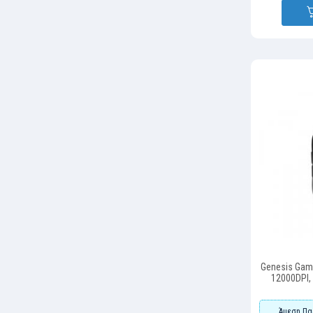
Genesis Gam
12000DPI, 
(NMG-21
Άμεση Πα