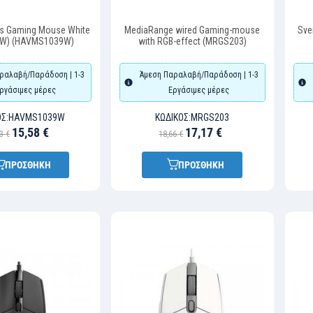
ss Gaming Mouse White
MediaRange wired Gaming-mouse
Sve
W) (HAVMS1039W)
with RGB-effect (MRGS203)
ραλαβή/Παράδοση | 1-3
Άμεση Παραλαβή/Παράδοση | 1-3
ργάσιμες μέρες
Εργάσιμες μέρες
Σ:
HAVMS1039W
ΚΩΔΙΚΌΣ:
MRGS203
15,58 €
17,17 €
3 €
18,66 €
ΠΡΟΣΘΗΚΗ
ΠΡΟΣΘΗΚΗ