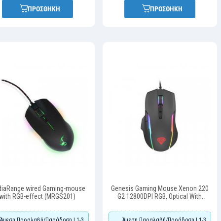
ΠΡΟΣΘΗΚΗ
ΠΡΟΣΘΗΚΗ
iaRange wired Gaming-mouse
Genesis Gaming Mouse Xenon 220
with RGB-effect (MRGS201)
G2 12800DPI RGB, Optical With
Software, Black Silent (NMG-1572)
(GNSNMG-1572)
Άμεση Παραλαβή/Παράδοση | 1-3
Άμεση Παραλαβή/Παράδοση | 1-3