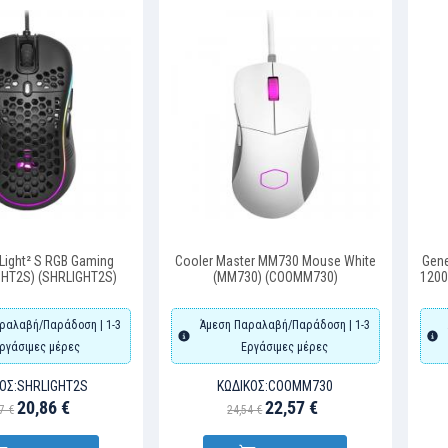
Light² S RGB Gaming
Cooler Master MM730 Mouse White
Gene
GHT2S) (SHRLIGHT2S)
(MM730) (COOMM730)
1200
ραλαβή/Παράδοση | 1-3
Άμεση Παραλαβή/Παράδοση | 1-3
ργάσιμες μέρες
Εργάσιμες μέρες
ΌΣ:
SHRLIGHT2S
ΚΩΔΙΚΌΣ:
COOMM730
20,86 €
22,57 €
7 €
24,54 €