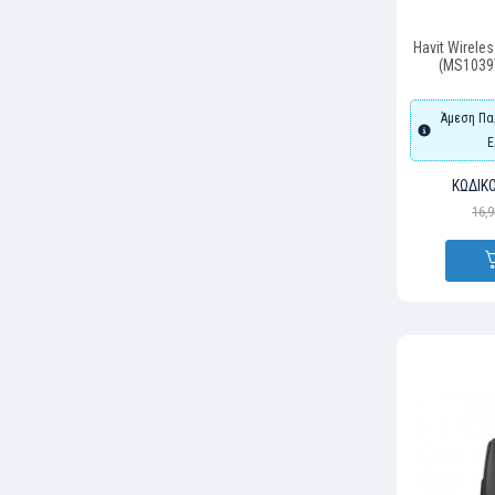
Havit Wirele
(MS1039
Άμεση Πα
Ε
ΚΩΔΙΚΌ
16,9