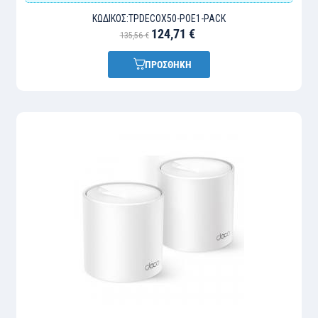
ΚΩΔΙΚΌΣ:
TPDECOX50-POE1-PACK
124,71 €
135,56 €
ΠΡΟΣΘΗΚΗ