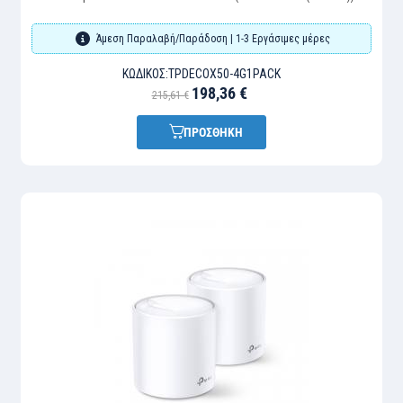
(TPDECOX50-4G1P
Άμεση Παραλαβή/Παράδοση | 1-3 Εργάσιμες μέρες
ΚΩΔΙΚΌΣ:
TPDECOX50-4G1PACK
198,36 €
215,61 €
ΠΡΟΣΘΗΚΗ