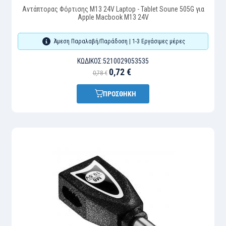
Αντάπτορας Φόρτισης M13 24V Laptop - Tablet Soune 505G για
Apple Macbook M13 24V
Άμεση Παραλαβή/Παράδοση | 1-3 Εργάσιμες μέρες
ΚΩΔΙΚΌΣ:
5210029053535
0,72 €
0,78 €
ΠΡΟΣΘΗΚΗ