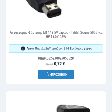
Αντάπτορας Φόρτισης M14 18.5V Laptop - Tablet Soune 505G για
HP 18.5V 4.9A
Άμεση Παραλαβή/Παράδοση | 1-3 Εργάσιμες μέρες
ΚΩΔΙΚΌΣ:
5210029053528
0,72 €
0,78 €
ΠΡΟΣΘΗΚΗ