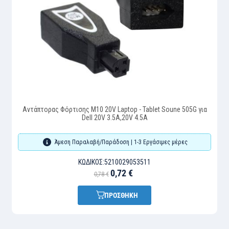
Αντάπτορας Φόρτισης M10 20V Laptop - Tablet Soune 505G για
Dell 20V 3.5A,20V 4.5A
Άμεση Παραλαβή/Παράδοση | 1-3 Εργάσιμες μέρες
ΚΩΔΙΚΌΣ:
5210029053511
0,72 €
0,78 €
ΠΡΟΣΘΗΚΗ