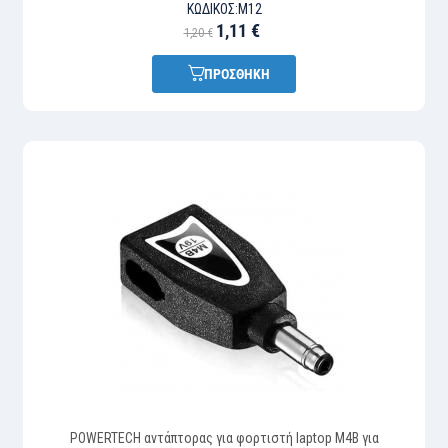
ΚΩΔΙΚΌΣ:
M12
1,11 €
1,20 €
ΠΡΟΣΘΗΚΗ
POWERTECH αντάπτορας για φορτιστή laptop M4B για