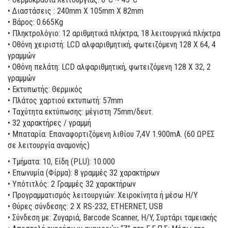
• Διαστάσεις : 240mm X 105mm X 82mm
• Βάρος: 0.665Κg
• Πληκτρολόγιο: 12 αριθµητικά πλήκτρα,
18 λειτουργικά πλήκτρα
• Οθόνη χειριστή: LCD αλφαριθµητική,
φωτειζόµενη 128 X 64, 4
γραµµών
• Οθόνη πελάτη: LCD αλφαριθµητική,
φωτειζόµενη 128 X 32, 2
γραµµών
• Εκτυπωτής: Θερµικός
• Πλάτος χαρτιού εκτυπωτή: 57mm
• Ταχύτητα εκτύπωσης: µέγιστη 75mm/δευτ.
• 32 χαρακτήρες / γραµµή
• Μπαταρία: Επαναφορτιζόµενη λιθίου
7,4V 1.900mA.
(60 ΩΡΕΣ
σε λειτουργία αναµονής)
• Τµήµατα: 10, Είδη (PLU): 10.000
• Επωνυµία (Φίρµα): 8 γραµµές 32 χαρακτήρων
• Υπότιτλός: 2 Γραµµές 32 χαρακτήρων
• Προγραµµατισµός λειτουργιών: Χειροκίνητα ή µέσω H/Y
• Θύρες σύνδεσης: 2 Χ RS-232, ETHERNET, USB
• Σύνδεση µε: Ζυγαριά, Barcode Scanner, H/Y, Συρτάρι ταµειακής