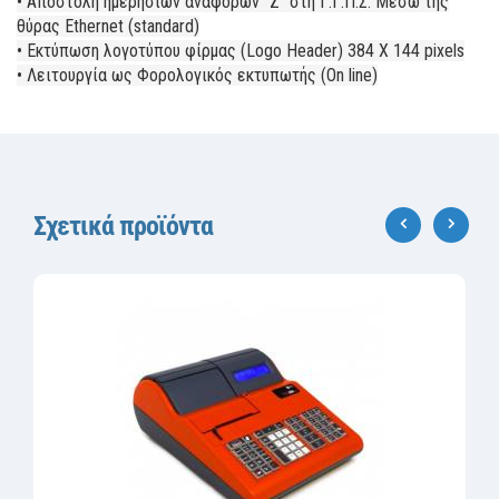
• Αποστολή ηµερήσιων αναφορών “Ζ” στη Γ.Γ.Π.Σ: Μέσω της
θύρας Ethernet (standard)
• Εκτύπωση λογοτύπου φίρµας (Logo Header) 384 Χ 144 pixels
• Λειτουργία ως Φορολογικός εκτυπωτής (Οn line)
Σχετικά προϊόντα
‹
›