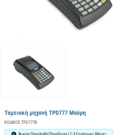
Ταμειακή μηχανή TPD777 Μαύρη
ΚΩΔΙΚΌΣ:
TPD777B
Άμεση Παραλαβή/Παράδοση | 1-3 Εργάσιμες Μέρες