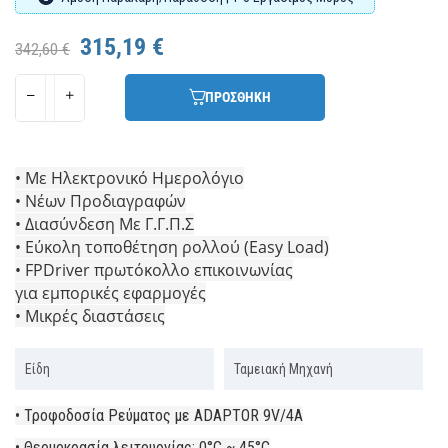
315,19 €
342,60 €
ΠΡΟΣΘΗΚΗ
• Με Ηλεκτρονικό Ηµερολόγιο
• Νέων Προδιαγραφών
• Διασύνδεση Με Γ.Γ.Π.Σ
• Εύκολη τοποθέτηση ρολλού (Easy Load)
• FPDriver πρωτόκολλο επικοινωνίας
για εµπορικές εφαρµογές
• Μικρές διαστάσεις
Είδη
Ταμειακή Μηχανή
• Τροφοδοσία Ρεύµατος µε ADAPTOR 9V/4A
• Θερµοκρασία λειτουργίας: 0°C ~ 45°C