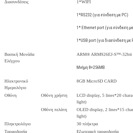
Διασυνδέσεις
1*WIFI
1*RS232 (για σύνδεση με PC)
1* Ethernet port (για σύνδεση μ
1*USB port (για διασύνδεση με 
Βασική Μονάδα
ARM® ARM926EJ-S™-32bit ε
Ελέγχου
Mνήμη 8+256MB
Ηλεκτρονικό
8GB MicroSD CARD
Ημερολόγιο
Οθόνη
Οθόνη χρήστη
LCD display, 5 lines*20 chara
light)
Οθόνη πελάτη
OLED display, 2 lines*15 char
light)
Πληκτρολόγιο
30 πλήκτρα
Τροφοδοσία
Εξωτερική τροφοδοσία