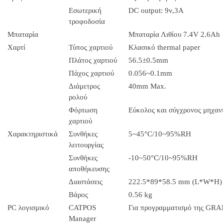
Εσωτερική
DC output: 9v,3A
τροφοδοσία
Μπαταρία
Μπαταρία Λιθίου 7.4V 2.6Ah
Χαρτί
Τύπος χαρτιού
Κλασικό thermal paper
Πλάτος χαρτιού
56.5±0.5mm
Πάχος χαρτιού
0.056~0.1mm
Διάμετρος
40mm Max.
ρολού
Φόρτωση
Εύκολος και σύγχρονος μηχαν
χαρτιού
Χαρακτηριστικά
Συνθήκες
5~45°C/10~95%RH
λειτουργίας
Συνθήκες
-10~50°C/10~95%RH
αποθήκευσης
Διαστάσεις
222.5*89*58.5 mm (L*W*H)
Βάρος
0.56 kg
PC λογισμικό
CATPOS
Για προγραμματισμό της GR
Manager