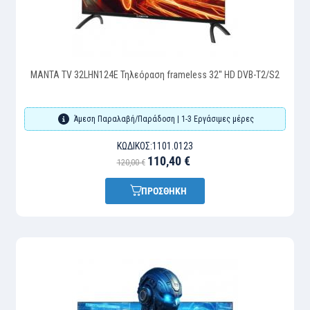
MANTA TV 32LHN124E Τηλεόραση frameless 32'' HD DVB-T2/S2
Άμεση Παραλαβή/Παράδοση | 1-3 Εργάσιμες μέρες
ΚΩΔΙΚΌΣ:
1101.0123
110,40 €
120,00 €
ΠΡΟΣΘΗΚΗ