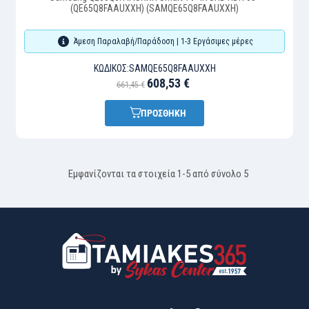
(QE65Q8FAAUXXH) (SAMQE65Q8FAAUXXH)
Άμεση Παραλαβή/Παράδοση | 1-3 Εργάσιμες μέρες
ΚΩΔΙΚΌΣ:
SAMQE65Q8FAAUXXH
608,53 €
661,45 €
ΠΡΟΣΘΗΚΗ
Εμφανίζονται τα στοιχεία 1-5 από σύνολο 5