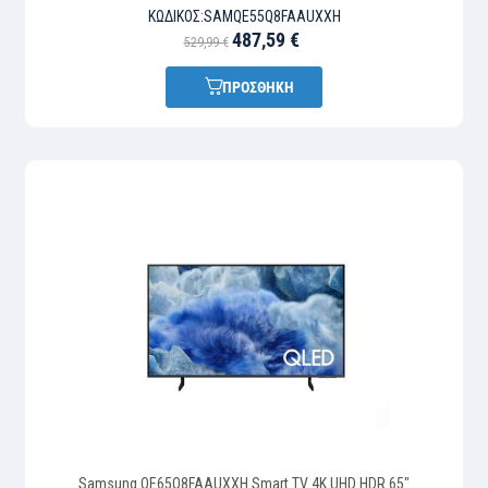
ΚΩΔΙΚΌΣ:
SAMQE55Q8FAAUXXH
487,59 €
529,99 €
ΠΡΟΣΘΗΚΗ
Samsung QE65Q8FAAUXXH Smart TV 4K UHD HDR 65"