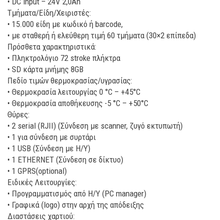
• DC input – 24V 2,0Ah
Τμήματα/Είδη/Χειριστές:
• 15.000 είδη με κωδικό ή barcode,
• με σταθερή ή ελεύθερη τιμή 60 τμήματα (30×2 επίπεδα)
Πρόσθετα χαρακτηριστικά:
• Πληκτρολόγιο 72 stroke πλήκτρα
• SD κάρτα μνήμης 8GB
Πεδίο τιμών θερμοκρασίας/υγρασίας:
• Θερμοκρασία λειτουργίας 0 °C – +45°C
• Θερμοκρασία αποθήκευσης -5 °C – +50°C
Θύρες:
• 2 serial (RJII) (Σύνδεση με scanner, ζυγό εκτυπωτή)
• 1 για σύνδεση με συρτάρι
• 1 USB (Σύνδεση με H/Y)
• 1 ETHERNET (Σύνδεση σε δίκτυο)
• 1 GPRS(optional)
Ειδικές Λειτουργίες:
• Προγραμματισμός από Η/Υ (PC manager)
• Γραφικά (logo) στην αρχή της απόδειξης
Διαστάσεις χαρτιού: