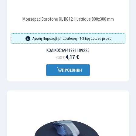
Mousepad Borofone XL BG12 Illustrious 800x300 mm
Άμεση Παραλαβή/Παράδοση | 1-3 Εργάσιμες μέρες
ΚΩΔΙΚΌΣ:
6941991109225
4,17 €
4,53 €
ΠΡΟΣΘΗΚΗ