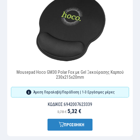
Mousepad Hoco GM30 Polar Fox με Gel Ξεκούρασης Καρπού
230x215x20mm
Άμεση Παραλαβή/Παράδοση | 1-3 Εργάσιμες μέρες
ΚΩΔΙΚΌΣ:
6942007623339
5,32 €
5,78 €
ΠΡΟΣΘΗΚΗ