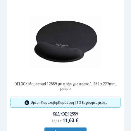
DELOCK Mousepad 12559 με στήριγμα καρπού, 252 x 227mm,
μαύρο
Άμεση Παραλαβή/Παράδοση | 1-3 Εργάσιμες μέρες
ΚΩΔΙΚΌΣ:
12559
11,63 €
12,64 €