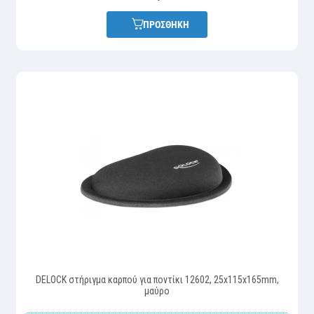
ΠΡΟΣΘΗΚΗ
DELOCK στήριγμα καρπού για ποντίκι 12602, 25x115x165mm,
μαύρο