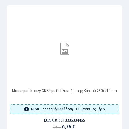
Mousepad Noozy GN35 με Gel Ξεκούρασης Καρπού 280x210mm
Άμεση Παραλαβή/Παράδοση | 1-3 Εργάσιμες μέρες
ΚΩΔΙΚΌΣ:
5210306004465
6,76 €
7,34 €