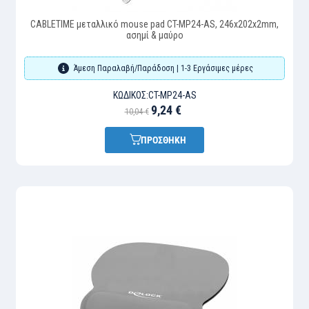
CABLETIME μεταλλικό mouse pad CT-MP24-AS, 246x202x2mm,
ασημί & μαύρο
Άμεση Παραλαβή/Παράδοση | 1-3 Εργάσιμες μέρες
ΚΩΔΙΚΌΣ:
CT-MP24-AS
9,24 €
10,04 €
ΠΡΟΣΘΗΚΗ