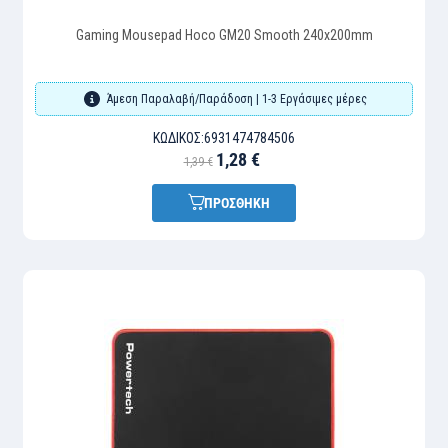
Gaming Mousepad Hoco GM20 Smooth 240x200mm
Άμεση Παραλαβή/Παράδοση | 1-3 Εργάσιμες μέρες
ΚΩΔΙΚΌΣ:
6931474784506
1,28 €
1,39 €
ΠΡΟΣΘΗΚΗ