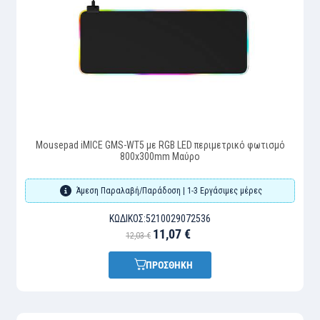
Mousepad iMICE GMS-WT5 με RGB LED περιμετρικό φωτισμό
800x300mm Μαύρο
Άμεση Παραλαβή/Παράδοση | 1-3 Εργάσιμες μέρες
ΚΩΔΙΚΌΣ:
5210029072536
11,07 €
12,03 €
ΠΡΟΣΘΗΚΗ