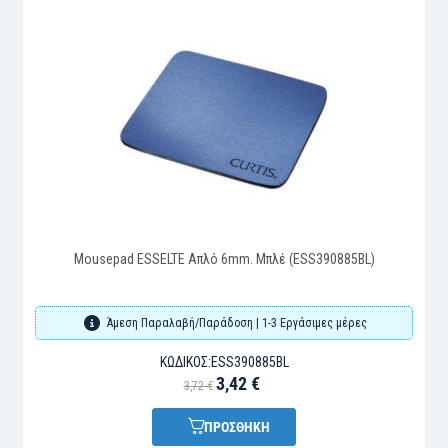
Mousepad ESSELTE Απλό 6mm. Μπλέ (ESS390885BL)
Άμεση Παραλαβή/Παράδοση | 1-3 Εργάσιμες μέρες
ΚΩΔΙΚΌΣ:
ESS390885BL
3,42 €
3,72 €
ΠΡΟΣΘΗΚΗ