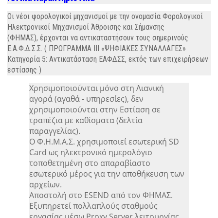
Οι νέοι φορολογικοί μηχανισμοί με την ονομασία Φορολογικοί
Ηλεκτρονικοί Μηχανισμοί Άθροισης και Σήμανσης
(ΦΗΜΑΣ), έρχονται να αντικαταστήσουν τους σημερινούς
Ε.Α.Φ.Δ.Σ.Σ. ( ΠΡΟΓΡΑΜΜΑ ΙΙΙ «ΨΗΦΙΑΚΕΣ ΣΥΝΑΛΛΑΓΕΣ»
Κατηγορία 5: Αντικατάσταση ΕΑΦΔΣΣ, εκτός των επιχειρήσεων
εστίασης )
Χρησιμοποιούνται μόνο στη Λιανική
αγορά (αγαθά - υπηρεσίες), δεν
χρησιμοποιούνται στην Εστίαση σε
τραπέζια με καθίσματα (δελτία
παραγγελίας).
Ο Φ.Η.Μ.Α.Σ. χρησιμοποιεί εσωτερική SD
Card ως ηλεκτρονικό ημερολόγιο
τοποθετημένη στο απαραβίαστο
εσωτερικό μέρος για την αποθήκευση των
αρχείων.
Αποστολή στο ESEND από τον ΦΗΜΑΣ.
Εξυπηρετεί πολλαπλούς σταθμούς
εργασίας μέσω Proxy Server λειτουργίας