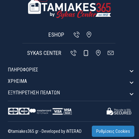
ESHOP
SYKAS CENTER
ΠΛΗΡΟΦΟΡΙΕΣ

ΧΡΉΣΙΜΑ

ΕΞΥΠΗΡΈΤΗΣΗ ΠΕΛΑΤΏΝ

©tamiakes365.gr
-
Developed by
iNTERAD
Ρυθμίσεις Cookies