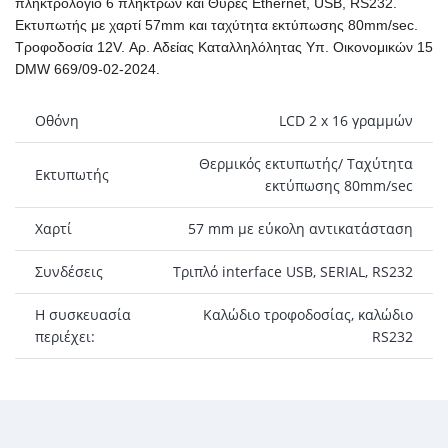
πληκτρολόγιο 6 πλήκτρων και Θύρες Ethernet, USB, RS232.
Εκτυπωτής με χαρτί 57mm και ταχύτητα εκτύπωσης 80mm/sec.
Τροφοδοσία 12V. Αρ. Αδείας Καταλληλόλητας Υπ. Οικονομικών 15
DMW 669/09-02-2024.
Οθόνη
LCD 2 x 16 γραμμών
Θερμικός εκτυπωτής/ Ταχύτητα
Εκτυπωτής
εκτύπωσης 80mm/sec
Χαρτί
57 mm με εύκολη αντικατάσταση
Συνδέσεις
Τριπλό interface USB, SERIAL, RS232
Η συσκευασία
Καλώδιο τροφοδοσίας, καλώδιο
περιέχει:
RS232