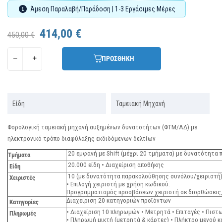
Άμεση Παραλαβή/Παράδοση | 1-3 Εργάσιμες Μέρες
414,00 €
450,00 €
ΠΡΟΣΘΗΚΗ
Είδη
Ταμειακή Μηχανή
Φορολογική ταμειακή μηχανή αυξημένων δυνατοτήτων (ΦΤΜ/ΑΔ) με
ηλεκτρονικό τρόπο διαφύλαξης εκδιδόμενων δελτίων
20 εμφανή με Shift (μέχρι 20 τμήματα) με δυνατότητα
Τμήματα
20.000 είδη • Διαχείριση αποθήκης
Είδη
10 (με δυνατότητα παρακολούθησης συνόλου/χειριστή
Χειριστές
• Επιλογή χειριστή με χρήση κωδικού.
Προγραμματισμός προσβάσεων χειριστή σε διορθώσεις, 
Διαχείριση 20 κατηγοριών προϊόντων
Κατηγορίες
• Διαχείριση 10 πληρωμών • Μετρητά • Επιταγές • Πισ
Πληρωμές
• Πληρωμή μικτή (μετρητά & κάρτες) • Πλήκτρο μενού 