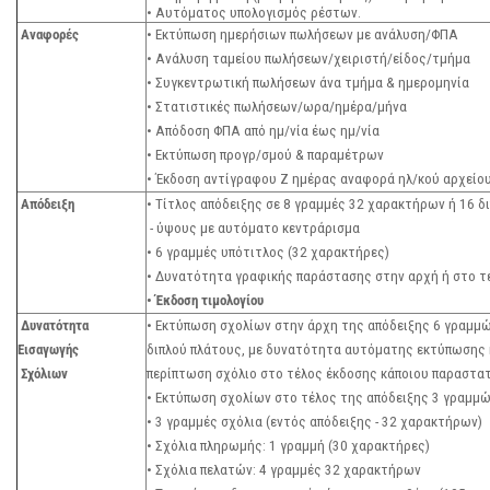
• Αυτόματος υπολογισμός ρέστων.
Αναφορές
• Εκτύπωση ημερήσιων πωλήσεων με ανάλυση/ΦΠΑ
• Ανάλυση ταμείου πωλήσεων/χειριστή/είδος/τμήμα
• Συγκεντρωτική πωλήσεων άνα τμήμα & ημερομηνία
• Στατιστικές πωλήσεων/ωρα/ημέρα/μήνα
• Απόδοση ΦΠΑ από ημ/νία έως ημ/νία
• Εκτύπωση προγρ/σμού & παραμέτρων
• Έκδοση αντίγραφου Ζ ημέρας αναφορά ηλ/κού αρχείο
Απόδειξη
• Τίτλος απόδειξης σε 8 γραμμές 32 χαρακτήρων ή 16 
- ύψους με αυτόματο κεντράρισμα
• 6 γραμμές υπότιτλος (32 χαρακτήρες)
• Δυνατότητα γραφικής παράστασης στην αρχή ή στο τ
• Έκδοση τιμολογίου
Δυνατότητα
• Εκτύπωση σχολίων στην άρχη της απόδειξης 6 γραμμ
Εισαγωγής
διπλού πλάτους, με δυνατότητα αυτόματης εκτύπωσης 
Σχόλιων
περίπτωση σχόλιο στο τέλος έκδοσης κάποιου παραστα
• Εκτύπωση σχολίων στο τέλος της απόδειξης 3 γραμ
• 3 γραμμές σχόλια (εντός απόδειξης - 32 χαρακτήρων)
• Σχόλια πληρωμής: 1 γραμμή (30 χαρακτήρες)
• Σχόλια πελατών: 4 γραμμές 32 χαρακτήρων