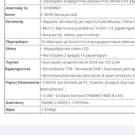
• Τρεχούμενο διαφημιστικό μήνυμα στην οθόνη (105 χ
Αποστολής Σε
1. ETHERNET
Server
2. GPRS (προαιρετικά)
Εκτυπωτής
• Θερμικός εκτυπωτής με ταχύτητα εκτύπωσης 15line/
• Μία (1) Χαρτοταινία με πλάτος 57mm • 32 χαρακτήρε
• Ανιχνευτής τέλους χαρτοταινίας
Πληκτρολόγιο
35 πλήκτρων με δυνατότητα προγραμματισμού κάποιω
Οθόνη
• Αλφαριθμητική τύπου LCD
• Φωτιζόμενη 2 γραμμή 16 χαρακτήρων
Τεχνικά
• Εξωτερική τροφοδοτικό in 230V out 12V 2,5A
Χαρακτηριστικά
• Κατανάλωση 17W • Εκτύπωση 53W • Εσωτερική μπαταρ
• Αυτονομία εσωτερικής μπαταρίας 8 ωρών συνεχούς 
Πόρτες Επικοινωνίας
• 2 RS232 για σύνδεση με PC, Scanner, Ζυγαριά, Εξωτερ
πληκτρολόγιο
• 2 USB • Σύνδεση δικτύου ETHERNET/WEB (RJ-45)
Διαστάσεις
260(Μ) x 240(Π) x 110(Υ)mm
Βάρος
1.470Kgr