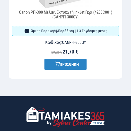
Canon PFI-300 Μελάνι Εκτυπωτή InkJet Γκρι (4200C001)
(CANPFI-300GY)
Άμεση Παραλαβή/Παράδοση | 1-3 Εργάσιμες μέρες
Κωδικός:
CANPFI-300GY
21,73 €
23,62 €
ΠΡΟΣΘΗΚΗ