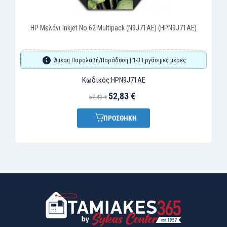
HP Μελάνι Inkjet No.62 Multipack (N9J71AE) (HPN9J71AE)
Άμεση Παραλαβή/Παράδοση | 1-3 Εργάσιμες μέρες
Κωδικός:
HPN9J71AE
52,83 €
57,43 €
ΠΡΟΣΘΗΚΗ