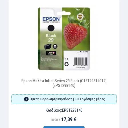
Epson Μελάνι Inkjet Series 29 Black (C13T29814012)
(EPST298140)
Άμεση Παραλαβή/Παράδοση | 1-3 Εργάσιμες μέρες
Κωδικός:
EPST298140
17,39 €
18,90 €