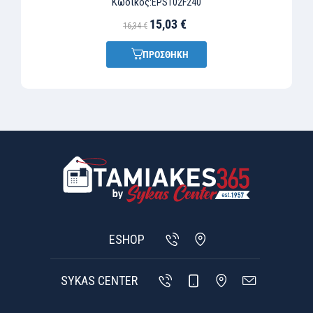
Κωδικός:
EPST02F240
15,03 €
16,34 €
ΠΡΟΣΘΗΚΗ
ESHOP
SYKAS CENTER