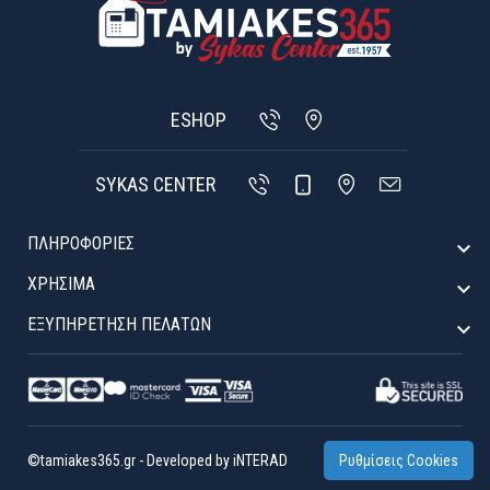
ESHOP
SYKAS CENTER
ΠΛΗΡΟΦΟΡΙΕΣ

ΧΡΉΣΙΜΑ

ΕΞΥΠΗΡΈΤΗΣΗ ΠΕΛΑΤΏΝ

©tamiakes365.gr
-
Developed by
iNTERAD
Ρυθμίσεις Cookies