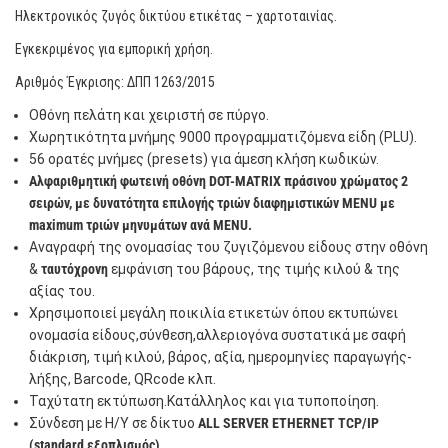
Ηλεκτρονικός ζυγός δικτύου ετικέτας – χαρτοταινίας.
Εγκεκριμένος για εμπορική χρήση.
Αριθμός Έγκρισης: ΔΠΠ 1263/2015
Οθόνη πελάτη και χειριστή σε πύργο.
Χωρητικότητα μνήμης 9000 προγραμματιζόμενα είδη (PLU).
56 ορατές μνήμες (presets) για άμεση κλήση κωδικών.
Αλφαριθμητική φωτεινή οθόνη DOT-MATRIX πράσινου χρώματος 2
σειρών, με δυνατότητα επιλογής τριών διαφημιστικών MENU με
maximum τριών μηνυμάτων ανά MENU.
Αναγραφή της ονομασίας του ζυγιζόμενου είδους στην οθόνη
&
ταυτόχρονη
εμφάνιση του βάρους, της τιμής κιλού & της
αξίας του.
Xρησιμοποιεί μεγάλη ποικιλία ετικετών όπου εκτυπώνει
ονoμασία είδους,σύνθεση,αλλεριογόνα συστατικά με σαφή
διάκριση, τιμή κιλού, βάρος, αξία, ημερομηνίες παραγωγής-
λήξης, Barcode, QRcode κλπ.
Ταχύτατη εκτύπωση.Κατάλληλος και για τυποποίηση.
Σύνδεση με Η/Υ σε δίκτυο
ALL SERVER ETHERNET TCP/IP
(standard εξοπλισμός).