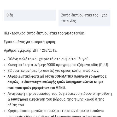
Είδη
Ζυγός δικτύου ετικέτας – χαρ
τοταινίας
Ηλεκτρονικός ζυγός δικτύου ετικέτας-χαρτοταινίας.
Εγκεκριμένος για εμπορική χρήση.
Αριθμός Έγκρισης: ΔΠΠ 1263/2015.
Οθόνη πελάτη και χειριστή στο σώμα του ζυγού.
Χωρητικότητα μνήμης 9000 προγραμματιζόμενα είδη (PLU).
32 ορατές μνήμες (presets) για άμεση κλήση κωδικών.
Αλφαριθμητική φωτεινή οθόνη DOT-MATRIX πράσινου χρώματος 2
σειρών, με δυνατότητα επιλογής τριών διαφημιστικών MENU με
maximum τριών μηνυμάτων ανά MENU.
Αναγραφή της ονομασίας του ζυγιζόμενου είδους στην οθόνη
&
ταυτόχρονη
εμφάνιση του βάρους, της τιμής κιλού & της
αξίας του.
Xρησιμοποιεί μεγάλη ποικιλία ετικετών όπου εκτυπώνει
ονoμασία είδους,σύνθεση,
αλλεργιογόνα συστατικά με σαφή