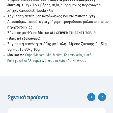
διάκριση
, τιμή κιλού, βάρος, αξία, ημερομηνίες παραγωγής-
λήξης, Barcode,QRcode κλπ.
Ταχύτατη εκτύπωση.Κατάλληλος και για τυποποίηση.
Αποσπώμενη κασέτα για γρήγορη τροφοδοσια ρολού ετικέτας
ή χαρτοταινίας.
Σύνδεση με Η/Υ σε δίκτυο
ALL SERVER ETHERNET TCP/IP
(standard εξοπλισμός).
Ζυγιστική ικανότητα: 30kg με διπλή κλίμακα ζύγισης: 0-15kg
5gr και 15-30kg 10gr
Ιδανικός για
Super Market - Mini Market
,
Κρεοπωλείο
,
Νωπά
Κατεψυγμένα Αλιεύματα
,
Οπωροπωλείο - Λαϊκή Αγορά
Σχετικά προϊόντα
‹
›