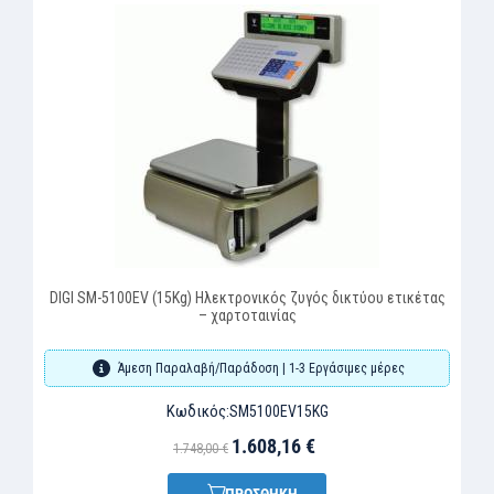
DIGI SM-5100EV (15Kg) Ηλεκτρονικός ζυγός δικτύου ετικέτας
Η
– χαρτοταινίας
Άμεση Παραλαβή/Παράδοση | 1-3 Εργάσιμες μέρες
Κωδικός:
SM5100EV15KG
1.608,16 €
1.748,00 €