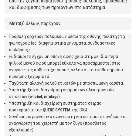
από την ζύγιση περαιτέρω τρόπους πώλησης, προώθησης
και διαφήμισης των προϊόντων στο κατάστημα.
Μεταξύ άλλων, παρέχουν:
Προβολή αρχείων πολυμέσων μέσω της οθόνης πελάτη (π.χ.
φωτογραφίες, διαφημιστικά μηνύματα, συνδυαστικές
πωλήσεις).
Ευδιάκριτη έγχρωμη οθόνη αφής χειριστή, με ιδιαίτερα
φιλικό μενού αφού μπορεί εύκολα να προσαρμοστεί στις
ανάγκες της κάθε επιχείρησης, αλλά και του κάθε σημείου
πώλησης ξεχωριστά.
Ταχύτατη αλλαγή ρολού ετικετών με αποσπώμενη κασέτα.
Υποστήριξη και διαχείριση ασύρματων ηλεκτρονικών
ετικετών (
e-label,
infotags
).
Υποστήριξη και διαχείριση συστήματος σειράς
προτεραιότητας
QUEUE
SYSTEM
της DIGI.
Σύνδεση με μαγνητικό αναγνώστη για αυτόματη σύνδεση και
αναγνώριση του χειριστή με τον ζυγό (πρόσθετος
εξοπλισμός).