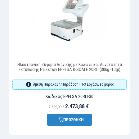
Ηλεκτρονική Ζυγαριά Λιανικής με Κολώνα και Δυνατότητα
DIGI
Εκτύπωσης Ετικετών EPELSA K-SCALE 20RLI (30kg -10gr)
Άμεση Παραλαβή/Παράδοση | 1-3 Εργάσιμες μέρες
Κωδικός:
EPELSA 20RLI-30
2.473,88 €
2.689,00 €
ΠΡΟΣΘΗΚΗ