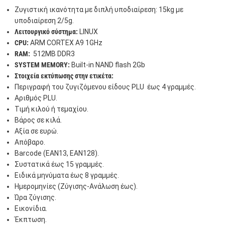
Ζυγιστική ικανότητα με διπλή υποδιαίρεση: 15kg με
υποδιαίρεση 2/5g.
Λειτουργικό σύστημα:
LINUX
CPU:
ARM CORTEX A9 1GHz
RAM:
512MB DDR3
SYSTEM MEMORY:
Built-in NAND flash 2Gb
Στοιχεία εκτύπωσης στην ετικέτα:
Περιγραφή τoυ ζυγιζόμενου είδους PLU έως 4 γραμμές.
Αριθμός PLU.
Τιμή κιλού ή τεμαχίου.
Βάρος σε κιλά.
Αξία σε ευρώ.
Απόβαρο.
Barcode (EAN13, ΕΑΝ128).
Συστατικά έως 15 γραμμές.
Ειδικά μηνύματα έως 8 γραμμές.
Ημερομηνίες (Ζύγισης-Ανάλωση έως).
Ώρα ζύγισης.
Εικονίδια.
Έκπτωση.