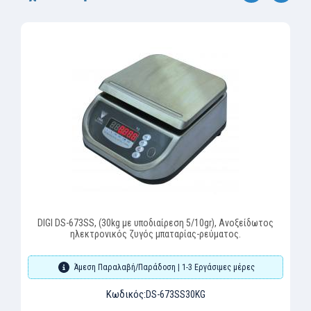
‹
›
DIGI DS-673SS, (30kg με υποδιαίρεση 5/10gr), Ανοξείδωτος
ηλεκτρονικός ζυγός μπαταρίας-ρεύματος.
Άμεση Παραλαβή/Παράδοση | 1-3 Εργάσιμες μέρες
Κωδικός:
DS-673SS30KG