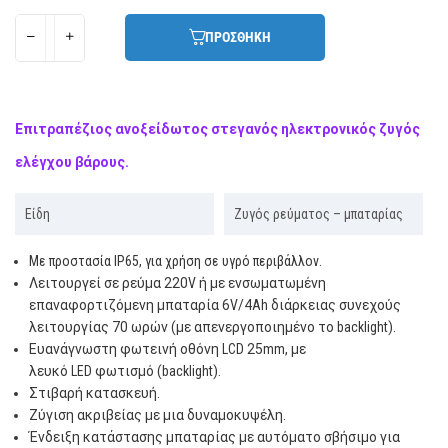
ΠΡΟΣΘΗΚΗ
Επιτραπέζιος ανοξείδωτος στεγανός ηλεκτρονικός ζυγός
ελέγχου βάρους.
Είδη
Ζυγός ρεύματος – μπαταρίας
Με προστασία
IP
65, για χρήση σε υγρό περιβάλλον.
Λειτουργεί σε ρεύμα 220
V
ή με ενσωματωμένη
επαναφορτιζόμενη μπαταρία 6
V
/4
Ah
διάρκειας συνεχούς
λειτουργίας 70 ωρών (με απενεργοποιημένο το
backlight
).
Ευανάγνωστη φωτεινή οθόνη
LCD
25
mm
, με
λευκό
LED
φωτισμό (
backlight
).
Στιβαρή κατασκευή.
Ζύγιση ακριβείας με μια δυναμοκυψέλη.
Ένδειξη κατάστασης μπαταρίας με αυτόματο σβήσιμο για