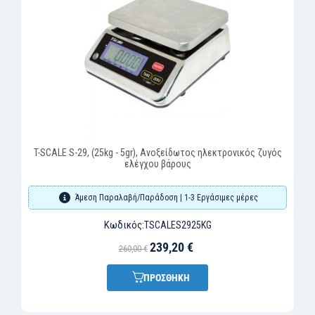
T-SCALE S-29, (25kg - 5gr), Ανοξείδωτος ηλεκτρονικός ζυγός
ελέγχου βάρους
Άμεση Παραλαβή/Παράδοση | 1-3 Εργάσιμες μέρες
Κωδικός:
TSCALES2925KG
239,20 €
260,00 €
ΠΡΟΣΘΗΚΗ