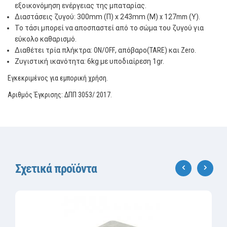
εξοικονόμηση ενέργειας της μπαταρίας.
Διαστάσεις ζυγού: 300mm (Π) x 243mm (Μ)
x
127
mm
(Υ).
Το τάσι μπορεί να αποσπαστεί από το σώμα του ζυγού για
εύκολο καθαρισμό.
Διαθέτει τρία πλήκτρα:
ON
/
OFF
, απόβαρο(
TARE
) και
Zero
.
Ζυγιστική ικανότητα: 6kg με υποδιαίρεση 1gr.
Εγκεκριμένος για εμπορική χρήση.
Αριθμός Έγκρισης: ΔΠΠ 3053/ 2017.
Σχετικά προϊόντα
‹
›