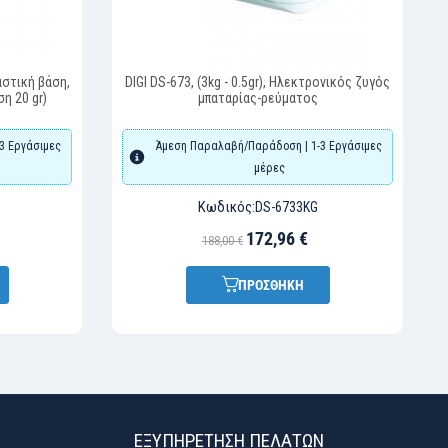
αστική βάση,
DIGI DS-673, (3kg - 0.5gr), Ηλεκτρονικός ζυγός
η 20 gr)
μπαταρίας-ρεύματος
3 Εργάσιμες
Άμεση Παραλαβή/Παράδοση | 1-3 Εργάσιμες
μέρες
Κωδικός:
DS-6733KG
172,96 €
188,00 €
ΠΡΟΣΘΗΚΗ
ΕΞΥΠΗΡΈΤΗΣΗ ΠΕΛΑΤΏΝ