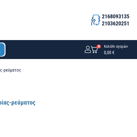
2168093135
2103620251
0
Καλάθι αγορών
0,00 €
ίας-ρεύματος
αρίας-ρεύματος