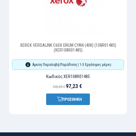
XEROX VERSALINK C60X DRUM CYAN (40K) (108R01485)
(XER108R01485)
Άμεση Παραλαβή/Παράδοση | 1-3 Εργάσιμες μέρες
Κωδικός:
XER108R01485
97,23 €
105,69 €
ΠΡΟΣΘΗΚΗ