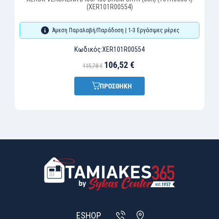
(XER101R00554)
Άμεση Παραλαβή/Παράδοση | 1-3 Εργάσιμες μέρες
Κωδικός:
XER101R00554
106,52 €
115,78 €
ΠΡΟΣΘΗΚΗ
ESHOP