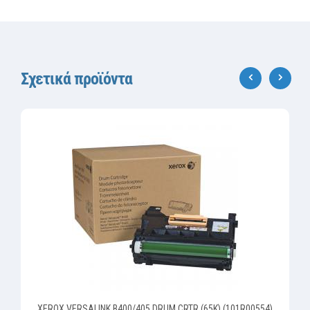
Σχετικά προϊόντα
‹
›
XEROX VERSALINK B400/405 DRUM CRTR (65K) (101R00554)