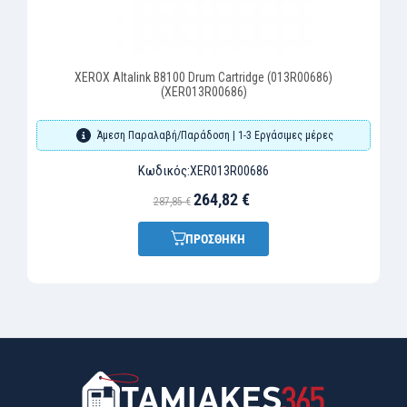
XEROX Altalink B8100 Drum Cartridge (013R00686)
(XER013R00686)
Άμεση Παραλαβή/Παράδοση | 1-3 Εργάσιμες μέρες
Κωδικός:
XER013R00686
264,82 €
287,85 €
ΠΡΟΣΘΗΚΗ