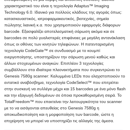
χαρακτηριστικό του είναι η τεχνολογία Adaptus™ Imaging
Technology 6.0. Ιδανικό για πολλούς κλάδους της αγοράς όπως:
κατασκευαστικός, ιατροφαρμακευτικός, βιοτεχνίες, σημεία
πώλησης λιανική κ.α. που χρησιμοποιούν εφαρμογές διάφορων
barcode. Εξασφαλίζει αποτελεσματική σάρωση ακόμα και σε
barcodes σε πολύ γυαλιστερές επιφάνειες με μεγάλη αντανάκλαση
όπως οι οθόνες των κινητών τηλεφώνων. Η πατενταρισμένη
τεχνολογία CodeGate™ σε συνδυασμό με το κουμπί
ενεργοποίησης, υποστηρίζουν την σάρωση μενού καθώς και
άλλων στοχευμένων αναγκών. Επιπλέον 3 τεχνολογίες
συμβάλλουν στα ιδιαίτερα πλεονεκτήματα που συγκεντρώνει το
Genesis 7580g scanner: Καλυμμένα LEDs που ελαχιστοποιούν το
εντατικό αναβόσβημα, τεχνολογία CodeSelect™ που επιτρέπει
στην συσκευή να συλλέγει μέχρι και 15 barcodes με ένα μόνο flash
και την εξαγωγή δεδομένων σε όποια προκαθορισμένη σειρά. Το
TotalFreedom™ που επεκτείνει την λειτουργικότητα του scanner
με το να εισάγονται απευθείας στο Genesis 7580g η
αποκωδικοποίηση και η μορφοποίηση των barcode, ώστε η
επιχείρηση να μπορεί να υποστηρίζει τις αλλαγές της άμεσα.