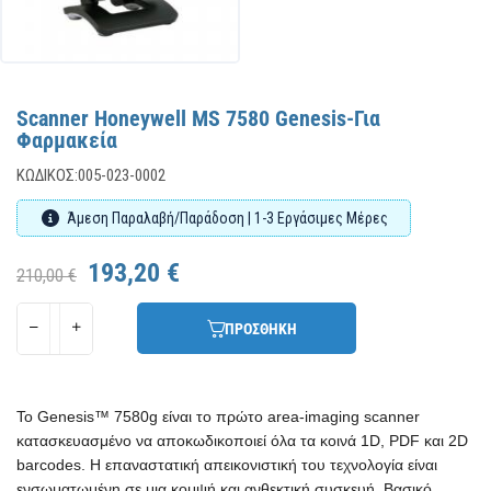
Scanner Honeywell MS 7580 Genesis-Για
Φαρμακεία
ΚΩΔΙΚΌΣ:
005-023-0002
Άμεση Παραλαβή/Παράδοση | 1-3 Εργάσιμες Μέρες
193,20 €
210,00 €
ΠΡΟΣΘΗΚΗ
Το Genesis™ 7580g είναι το πρώτο area-imaging scanner
κατασκευασμένο να αποκωδικοποιεί όλα τα κοινά 1D, PDF και 2D
barcodes. Η επαναστατική απεικονιστική του τεχνολογία είναι
ενσωματωμένη σε μια κομψή και ανθεκτική συσκευή. Βασικό