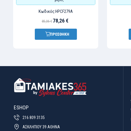
Κωδικός:
HPCF279A
78,26 €
85,06 €
ΠΡΟΣΘΗΚΗ
ESHOP
216 809 3135
ΑΣΚΛΗΠΙΟΥ 39 ΑΘΗΝΑ