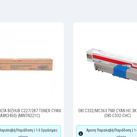
OLTA BIZHUB C227/287 TONER CYAN
OKI C332/MC363 TNR CYAN HC 3K
(A8K3450) (MINTN221C)
(OKI-C332-CHC)
Παραλαβή/Παράδοση | 1-3 Εργάσιμες
Άμεση Παραλαβή/Παράδοση | 1-
μέρες
μέρες