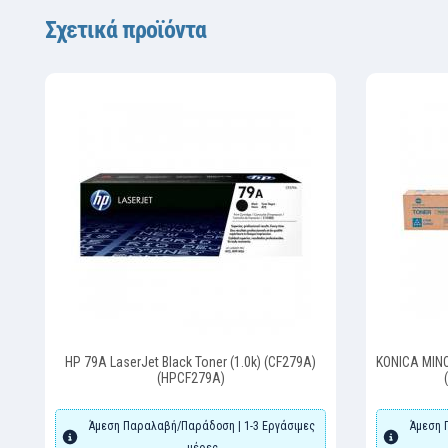
Σχετικά προϊόντα
HP 79A LaserJet Black Toner (1.0k) (CF279A)
KONICA MIN
(HPCF279A)
Άμεση Παραλαβή/Παράδοση | 1-3 Εργάσιμες
Άμεση 
μέρες