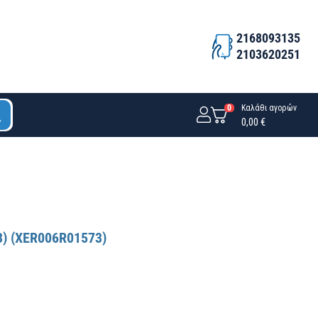
2168093135
2103620251
0
Καλάθι αγορών
0,00 €
3) (XER006R01573)