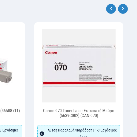
‹
›
 (46508711)
Canon 070 Toner Laser Εκτυπωτή Μαύρο
(5639C002) (CAN-070)
3 Εργάσιμες
Άμεση Παραλαβή/Παράδοση | 1-3 Εργάσιμες
μέρες