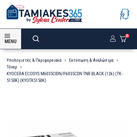
0
MENU
Υπολογιστές & Περιφερειακά
Εκτύπωση & Αναλώσιμα
Τόνερ
KYOCERA ECOSYS M6035CIDN/P6035CDN TNR BLACK (12k) (TK-
5150K) (KYOTK5150K)