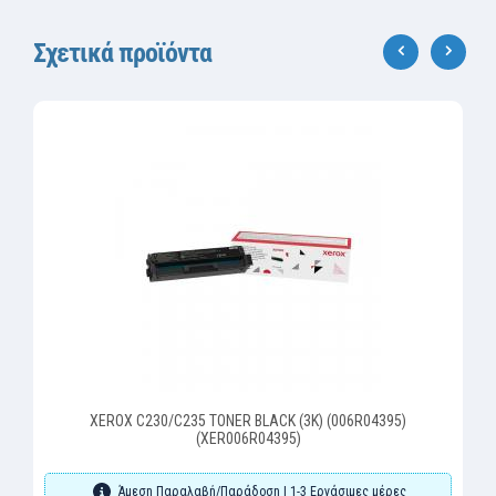
Σχετικά προϊόντα
‹
›
XEROX C230/C235 TONER BLACK (3K) (006R04395)
(XER006R04395)
Άμεση Παραλαβή/Παράδοση | 1-3 Εργάσιμες μέρες