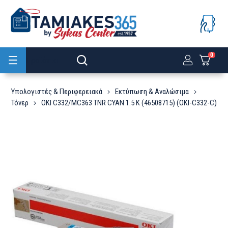
0
Προϊόντα
Υπολογιστές & Περιφερειακά
Εκτύπωση & Αναλώσιμα
Τόνερ
OKI C332/MC363 TNR CYAN 1.5 K (46508715) (OKI-C332-C)