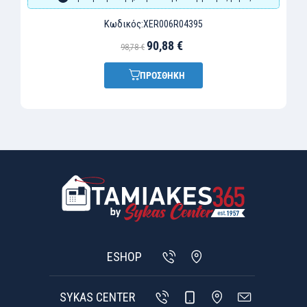
Κωδικός:
XER006R04395
90,88 €
98,78 €
ΠΡΟΣΘΗΚΗ
ESHOP
SYKAS CENTER