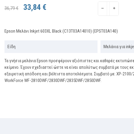
33,84 €
36,79 €
Epson Μελάνι Inkjet 603XL Black (C13T03A14010) (EPST03A140)
Είδη
Μελάνια για ink
Τα γνήσια μελάνια Epson προσφέρουν αξιόπιστες και καθαρές εκτυπώσε
κείμενο. Έχουν σχεδιαστεί ώστε να είναι απολύτως συμβατά με τους ε
εξαιρετική απόδοση και βέλτιστα αποτελέσματα. Συμβατό με: XP-2100/
WorkForce WF-2810DWF/2830DWF/2835DWF/2850DWF.