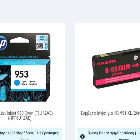
άνι Inkjet 953 Cyan (F6U12AE)
Συμβατό Inkjet για HP, 951 XL, 26
(HPF6U12AE)
Παραλαβή/Παράδοση | 1-3 Εργάσιμες
Άμεση Παραλαβή/Παράδοση | 1-
μέρες
μέρες