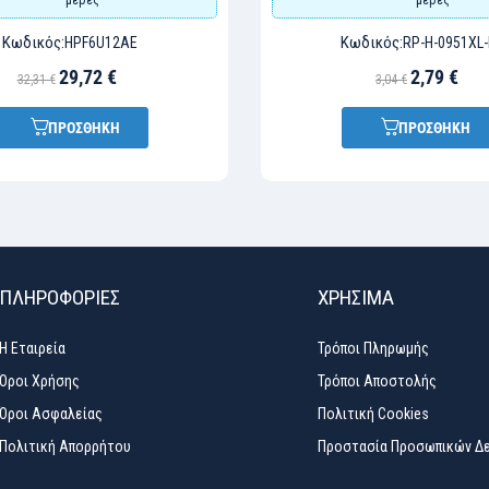
Κωδικός:
Κωδικός:
HPF6U12AE
RP-H-0951XL
29,72 €
2,79 €
32,31 €
3,04 €
ΠΡΟΣΘΗΚΗ
ΠΡΟΣΘΗΚΗ
ΠΛΗΡΟΦΟΡΙΕΣ
ΧΡΉΣΙΜΑ
Η Εταιρεία
Τρόποι Πληρωμής
Όροι Χρήσης
Τρόποι Αποστολής
Όροι Ασφαλείας
Πολιτική Cookies
Πολιτική Απορρήτου
Προστασία Προσωπικών Δ