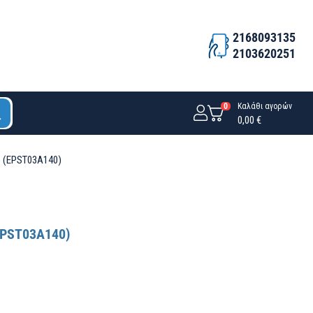
2168093135
2103620251
0
Καλάθι αγορών
0,00 €
) (EPST03A140)
(EPST03A140)