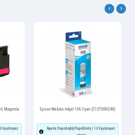
‹
›
ml, Magenta
Epson Μελάνι Inkjet 106 Cyan (C13T00R240)
3 Εργάσιμες
Άμεση Παραλαβή/Παράδοση | 1-3 Εργάσιμες
μέρες