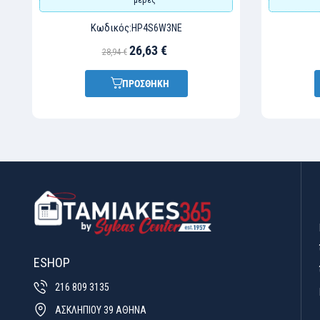
Κωδικός:
HP4S6W3NE
26,63 €
28,94 €
ΠΡΟΣΘΗΚΗ
ESHOP
216 809 3135
ΑΣΚΛΗΠΙΟΥ 39 ΑΘΗΝΑ