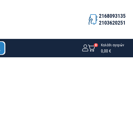
2168093135
2103620251
0
Καλάθι αγορών
0,00 €