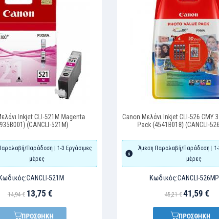
ελάνι Inkjet CLI-521M Magenta
Canon Μελάνι Inkjet CLI-526 CMY 3
2935B001) (CANCLI-521M)
Pack (4541B018) (CANCLI-5
Παραλαβή/Παράδοση | 1-3 Εργάσιμες
Άμεση Παραλαβή/Παράδοση | 1-
μέρες
μέρες
Κωδικός:
Κωδικός:
CANCLI-521M
CANCLI-526M
13,75 €
41,59 €
14,94 €
45,21 €
ΠΡΟΣΘΗΚΗ
ΠΡΟΣΘΗΚΗ