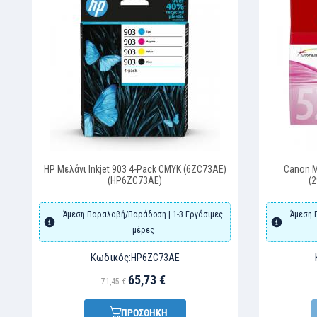
HP Μελάνι Inkjet 903 4-Pack CMYK (6ZC73AE)
Canon Μ
(HP6ZC73AE)
(
Άμεση Παραλαβή/Παράδοση | 1-3 Εργάσιμες
Άμεση 
μέρες
Κωδικός:
HP6ZC73AE
65,73 €
71,45 €
ΠΡΟΣΘΗΚΗ