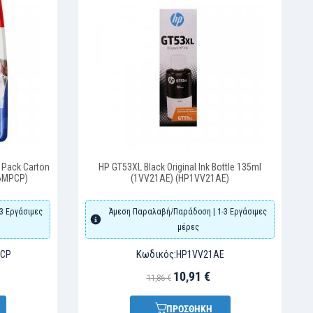
 Pack Carton
HP GT53XL Black Original Ink Bottle 135ml
26MPCP)
(1VV21AE) (HP1VV21AE)
3 Εργάσιμες
Άμεση Παραλαβή/Παράδοση | 1-3 Εργάσιμες
μέρες
Κωδικός:
PCP
HP1VV21AE
10,91 €
11,86 €
ΠΡΟΣΘΗΚΗ