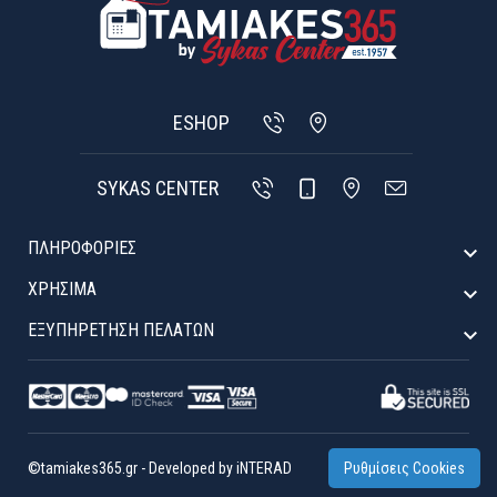
ESHOP
SYKAS CENTER
ΠΛΗΡΟΦΟΡΙΕΣ

ΧΡΉΣΙΜΑ

ΕΞΥΠΗΡΈΤΗΣΗ ΠΕΛΑΤΏΝ

©tamiakes365.gr
-
Developed by
iNTERAD
Ρυθμίσεις Cookies