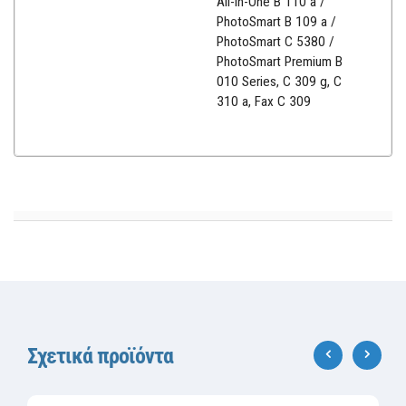
All-in-One B 110 a /
PhotoSmart B 109 a /
PhotoSmart C 5380 /
PhotoSmart Premium B
010 Series, C 309 g, C
310 a, Fax C 309
Σχετικά προϊόντα
‹
›