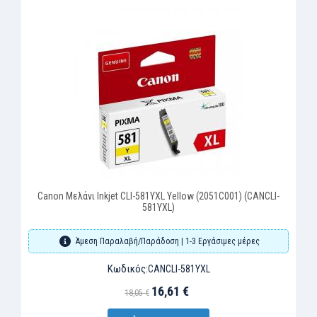
Canon Μελάνι Inkjet CLI-581YXL Yellow (2051C001) (CANCLI-
581YXL)
Άμεση Παραλαβή/Παράδοση | 1-3 Εργάσιμες μέρες
Κωδικός:
CANCLI-581YXL
16,61 €
18,05 €