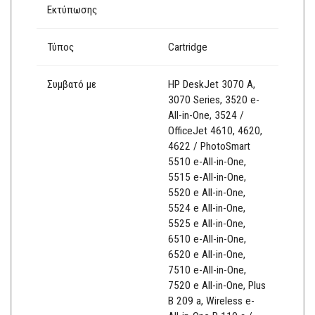
Εκτύπωσης
Τύπος
Cartridge
Συμβατό με
HP DeskJet 3070 A,
3070 Series, 3520 e-
All-in-One, 3524 /
OfficeJet 4610, 4620,
4622 / PhotoSmart
5510 e-All-in-One,
5515 e-All-in-One,
5520 e All-in-One,
5524 e All-in-One,
5525 e All-in-One,
6510 e-All-in-One,
6520 e All-in-One,
7510 e-All-in-One,
7520 e All-in-One, Plus
B 209 a, Wireless e-