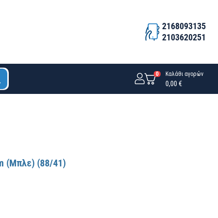
2168093135
2103620251
0
Καλάθι αγορών
0,00 €
 (Μπλε) (88/41)