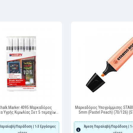
Chalk Marker 4095 Μαρκαδόρος
Μαρκαδόρος Υπογράμμισης STABI
α Υγρής Κιμωλίας Σετ 5 τεμαχίων
5mm (Pastel Peach) (70/126) (
4-4095-5049) (EDD4-4095-5049)
Παραλαβή/Παράδοση | 1-3 Εργάσιμες
Άμεση Παραλαβή/Παράδοση | 1-
μέρες
μέρες