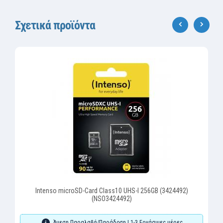
Σχετικά προϊόντα
‹
›
Intenso microSD-Card Class10 UHS-I 256GB (3424492)
(NSO3424492)
Άμεση Παραλαβή/Παράδοση | 1-3 Εργάσιμες μέρες