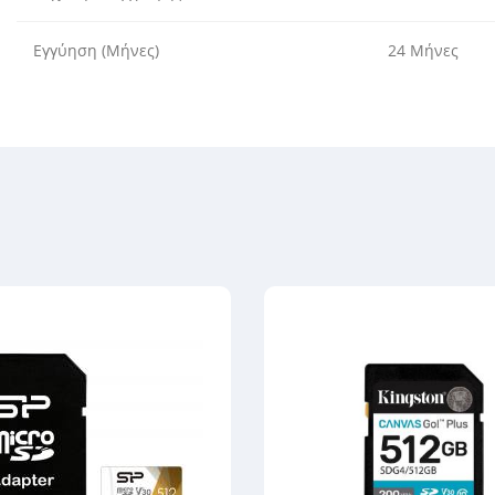
Εγγύηση (Μήνες)
24 Μήνες