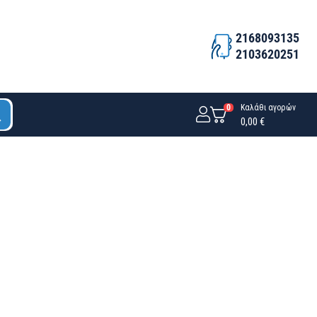
2168093135
2103620251
0
Καλάθι αγορών
0,00 €