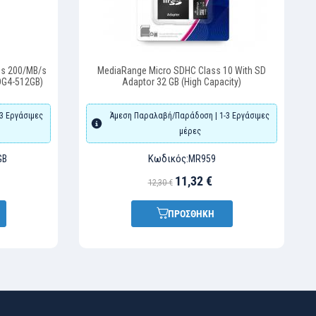
us 200/MB/s
MediaRange Micro SDHC Class 10 With SD
DG4-512GB)
Adaptor 32 GB (High Capacity)
3 Εργάσιμες
Άμεση Παραλαβή/Παράδοση | 1-3 Εργάσιμες
μέρες
Κωδικός:
GB
MR959
11,32 €
12,30 €
ΠΡΟΣΘΗΚΗ