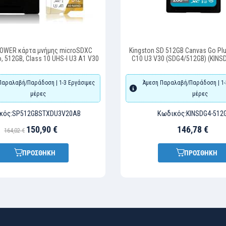
POWER κάρτα μνήμης microSDXC
Kingston SD 512GB Canvas Go Pl
o, 512GB, Class 10 UHS-I U3 A1 V30
C10 U3 V30 (SDG4/512GB) (KINS
Παραλαβή/Παράδοση | 1-3 Εργάσιμες
Άμεση Παραλαβή/Παράδοση | 1-
μέρες
μέρες
κός:
Κωδικός:
SP512GBSTXDU3V20AB
KINSDG4-512
150,90 €
146,78 €
164,02 €
ΠΡΟΣΘΗΚΗ
ΠΡΟΣΘΗΚΗ