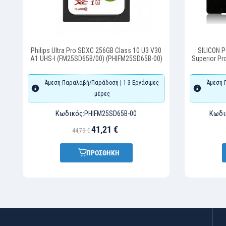
Philips Ultra Pro SDXC 256GB Class 10 U3 V30
SILICON 
A1 UHS-I (FM25SD65B/00) (PHIFM25SD65B-00)
Superior Pr
Άμεση Παραλαβή/Παράδοση | 1-3 Εργάσιμες
Άμεση 
μέρες
Κωδικός:
Κωδι
PHIFM25SD65B-00
41,21 €
44,79 €
ΠΡΟΣΘΗΚΗ