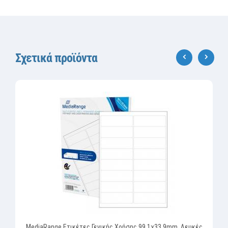
Σχετικά προϊόντα
‹
›
MediaRange Ετικέτες Γενικής Χρήσης 99.1χ33.9mm. Λευκές