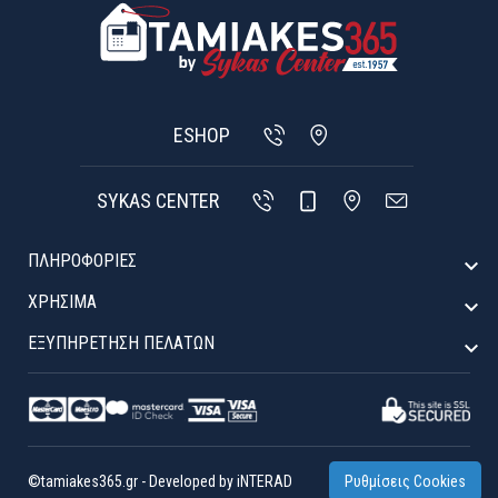
ESHOP
SYKAS CENTER
ΠΛΗΡΟΦΟΡΙΕΣ

ΧΡΉΣΙΜΑ

ΕΞΥΠΗΡΈΤΗΣΗ ΠΕΛΑΤΏΝ

©tamiakes365.gr
-
Developed by
iNTERAD
Ρυθμίσεις Cookies