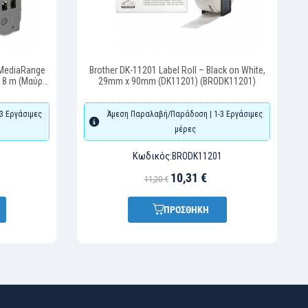
 MediaRange
Brother DK-11201 Label Roll – Black on White,
x 8 m (Μαύρα
29mm x 90mm (DK11201) (BRODK11201)
RBTZ231)
3 Εργάσιμες
Άμεση Παραλαβή/Παράδοση | 1-3 Εργάσιμες
μέρες
Κωδικός:
BRODK11201
10,31 €
11,20 €
ΠΡΟΣΘΗΚΗ