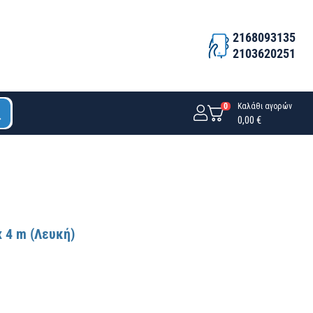
2168093135
2103620251
0
Καλάθι αγορών
0,00 €
 4 m (Λευκή)