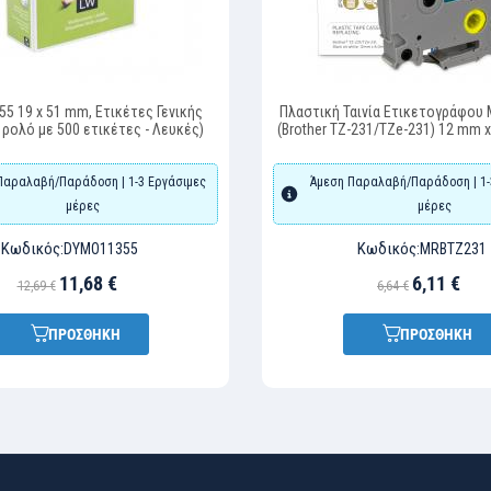
5 19 x 51 mm, Ετικέτες Γενικής
Πλαστική Ταινία Ετικετογράφου
 ρολό με 500 ετικέτες - Λευκές)
(Brother TZ-231/TZe-231) 12 mm 
Γράμματα σε Λευκό Φόντο) (M
Παραλαβή/Παράδοση | 1-3 Εργάσιμες
Άμεση Παραλαβή/Παράδοση | 1-
μέρες
μέρες
Κωδικός:
Κωδικός:
DYMO11355
MRBTZ231
11,68 €
6,11 €
12,69 €
6,64 €
ΠΡΟΣΘΗΚΗ
ΠΡΟΣΘΗΚΗ