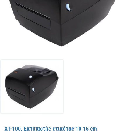
XT-100, Εκτυπωτής ετικέτας 10,16 cm