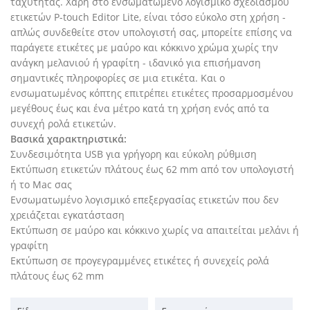
ταχύτητας.
Χάρη στο ενσωματωμένο λογισμικό σχεδιασμού
ετικετών P-touch Editor Lite, είναι τόσο εύκολο στη χρήση -
απλώς συνδεθείτε στον υπολογιστή σας, μπορείτε επίσης να
παράγετε ετικέτες με μαύρο και κόκκινο χρώμα χωρίς την
ανάγκη μελανιού ή γραφίτη - ιδανικό για επισήμανση
σημαντικές πληροφορίες σε μια ετικέτα.
Και ο
ενσωματωμένος κόπτης επιτρέπει ετικέτες προσαρμοσμένου
μεγέθους έως και ένα μέτρο κατά τη χρήση ενός από τα
συνεχή ρολά ετικετών.
Βασικά χαρακτηριστικά:
Συνδεσιμότητα USB για γρήγορη και εύκολη ρύθμιση
Εκτύπωση ετικετών πλάτους έως 62 mm από τον υπολογιστή
ή το Mac σας
Ενσωματωμένο λογισμικό επεξεργασίας ετικετών που δεν
χρειάζεται εγκατάσταση
Εκτύπωση σε μαύρο και κόκκινο χωρίς να απαιτείται μελάνι ή
γραφίτη
Εκτύπωση σε προγεγραμμένες ετικέτες ή συνεχείς ρολά
πλάτους έως 62 mm