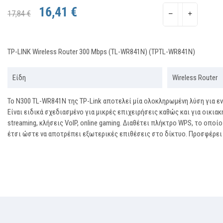
16,41 €
17,84 €
TP-LINK Wireless Router 300 Mbps (TL-WR841N) (TPTL-WR841N)
Είδη
Wireless Router
Το N300 TL-WR841N της TP-Link αποτελεί μία ολοκληρωμένη λύση για 
Είναι ειδικά σχεδιασμένο για μικρές επιχειρήσεις καθώς και για οικιακή
streaming, κλήσεις VoIP, online gaming. Διαθέτει πλήκτρο WPS, το οπο
έτσι ώστε να αποτρέπει εξωτερικές επιθέσεις στο δίκτυο. Προσφέρει 