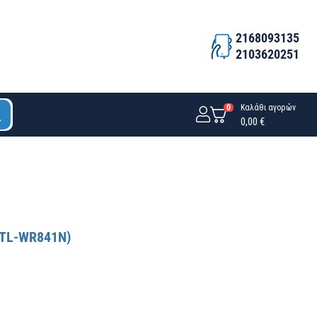
2168093135
2103620251
0
Καλάθι αγορών
0,00 €
PTL-WR841N)