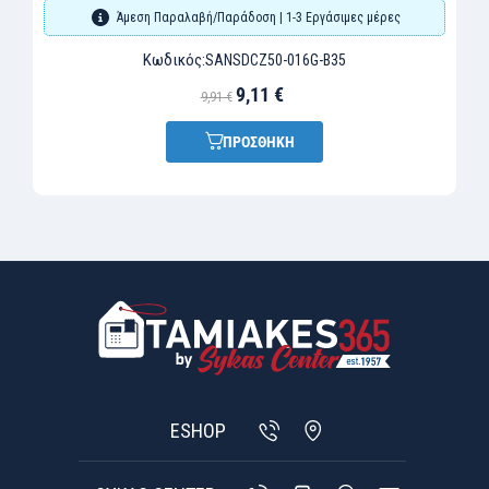
Άμεση Παραλαβή/Παράδοση | 1-3 Εργάσιμες μέρες
Κωδικός:
SANSDCZ50-016G-B35
9,11 €
9,91 €
ΠΡΟΣΘΗΚΗ
ESHOP