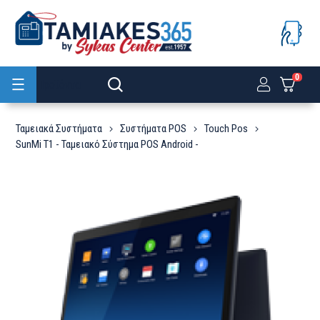
0
Προϊόντα
Ταμειακά Συστήματα
Συστήματα POS
Touch Pos
SunMi T1 - Ταμειακό Σύστημα POS Android -