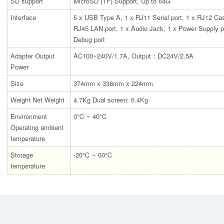
SD support
MicroSD (TF) Support, Up to 64G
Interface
5 x USB Type A, 1 x RJ11 Serial port, 1 x RJ12 Cas
RJ45 LAN port, 1 x Audio Jack, 1 x Power Supply p
Debug port
Adapter Output
AC100~240V/1.7A, Output：DC24V/2.5A
Power
Size
374mm x 338mm x 224mm
Weight Net Weight
4.7Kg Dual screen: 6.4Kg
Environment
0℃ ~ 40℃
Operating ambient
temperature
Storage
-20℃ ~ 60℃
temperature