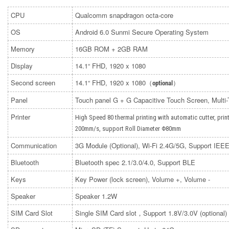
CPU
Qualcomm snapdragon octa-core
OS
Android 6.0 Sunmi Secure Operating System
Memory
16GB ROM + 2GB RAM
Display
14.1“ FHD, 1920 x 1080
Second screen
14.1“ FHD, 1920 x 1080（
）
optional
Panel
Touch panel G + G Capacitive Touch Screen, Multi
Printer
High Speed 80 thermal printing with automatic cutter, pri
200mm/s, support Roll Diameter Φ80mm
Communication
3G Module (Optional), Wi-Fi 2.4G/5G, Support IEEE
Bluetooth
Bluetooth spec 2.1/3.0/4.0, Support BLE
Keys
Key Power (lock screen), Volume +, Volume -
Speaker
Speaker 1.2W
SIM Card Slot
Single SIM Card slot，Support 1.8V/3.0V (optional)