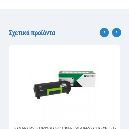
Σχετικά προϊόντα
‹
›
LEXMARK MS631/632/MX632 TONER CRTR (66S2X00) EXHC 31k