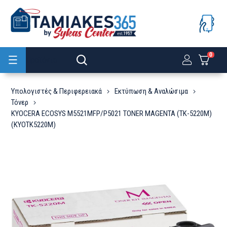
0
Προϊόντα
Υπολογιστές & Περιφερειακά
Εκτύπωση & Αναλώσιμα
Τόνερ
KYOCERA ECOSYS M5521MFP/P5021 TONER MAGENTA (TK-5220M)
(KYOTK5220M)